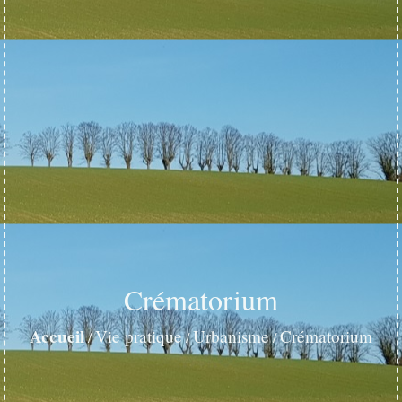
Crématorium
Accueil
Vie pratique
Urbanisme
Crématorium
/
/
/