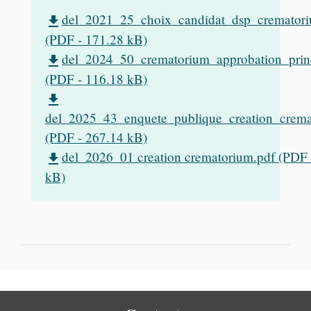
del_2021_25_choix_candidat_dsp_cremator
file_download
(PDF - 171.28 kB)
del_2024_50_crematorium_approbation_prin
file_download
(PDF - 116.18 kB)
file_download
del_2025_43_enquete_publique_creation_crema
(PDF - 267.14 kB)
del_2026_01 creation crematorium.pdf (PDF 
file_download
kB)